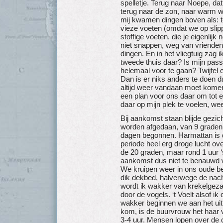
spelletje. Terug naar Noepe, da
terug naar de zon, naar warm w
mij kwamen dingen boven als: t
vieze voeten (omdat we op slipp
stoffige voeten, die je eigenlijk 
niet snappen, weg van vrienden 
dingen. En in het vliegtuig zag 
tweede thuis daar? Is mijn pas
helemaal voor te gaan? Twijfel
Dan is er niks anders te doen d
altijd weer vandaan moet komen
een plan voor ons daar om tot e
daar op mijn plek te voelen, wee
Bij aankomst staan blijde gezic
worden afgedaan, van 9 graden z
dagen begonnen. Harmattan is d
periode heel erg droge lucht ov
de 20 graden, maar rond 1 uur ‘s
aankomst dus niet te benauwd
We kruipen weer in ons oude bed
dik dekbed, halverwege de nac
wordt ik wakker van krekelgez
door de vogels. ‘t Voelt alsof i
wakker beginnen we aan het uit
kom, is de buurvrouw het haar 
3-4 uur. Mensen lopen over de c